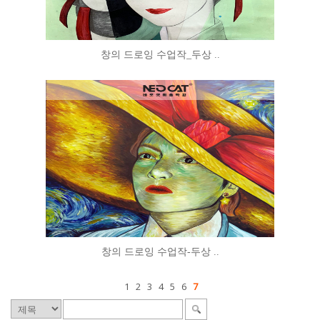
창의 드로잉 수업작_두상 ..
창의 드로잉 수업작-두상 ..
1
2
3
4
5
6
7