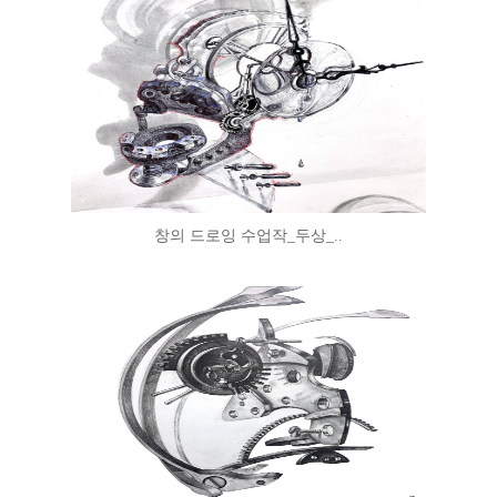
창의 드로잉 수업작_두상_..