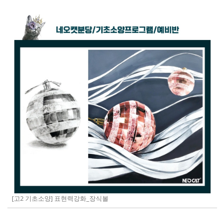
[고2 기초소양] 표현력강화_장식볼