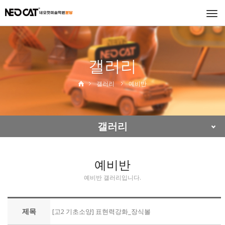
Togg
navi
갤러리
갤러리
예비반
갤러리
예비반
예비반 갤러리입니다.
제목
[고2 기초소양] 표현력강화_장식볼