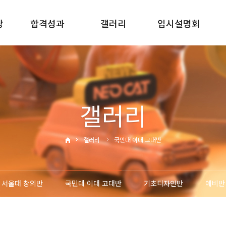
당
합격성과
갤러리
입시설명회
2025합격성과
서울대반
신입학입시설명회
2024합격성과
국민대 이대 고대반
재원생입시설명회
2023합격성과
기초디자인반
재원생진학설명회
갤러리
2022합격성과
예비반
갤러리
국민대 이대 고대반
서울대 창의반
국민대 이대 고대반
기초디자인반
예비반