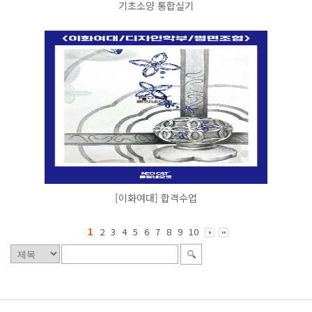
기초소양 통합실기
[이화여대] 합격수업
1
2
3
4
5
6
7
8
9
10