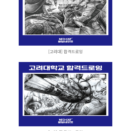
[고려대] 합격드로잉