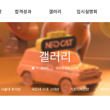
당
합격성과
갤러리
입시설명회
2025합격성과
서울대반
신입학입시설명회
2024합격성과
국민대 이대 고대반
재원생입시설명회
2023합격성과
기초디자인반
재원생진학설명회
갤러리
2022합격성과
예비반
갤러리
국민대 이대 고대반
서울대 창의반
국민대 이대 고대반
기초디자인반
예비반