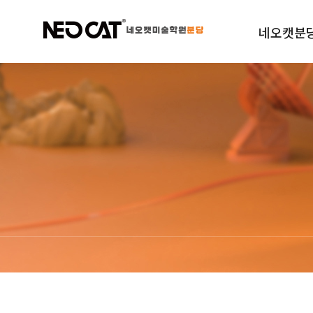
네오캣분
학원소개
규정안내
오시는길