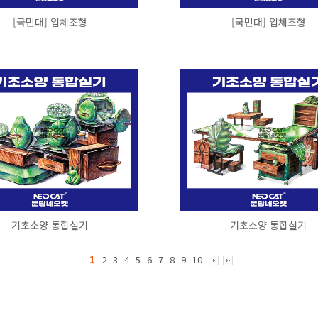
[국민대] 입체조형
[국민대] 입체조형
기초소양 통합실기
기초소양 통합실기
1
2
3
4
5
6
7
8
9
10