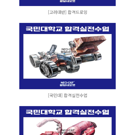
[고려대반] 합격드로잉
[국민대] 합격실전수업