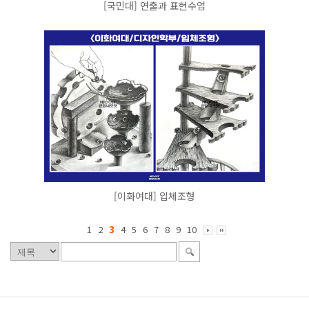
[국민대] 연출과 표현수업
[이화여대] 입체조형
1
2
3
4
5
6
7
8
9
10