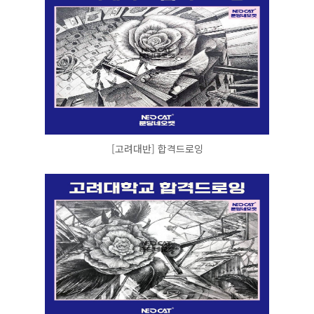
[고려대반] 합격드로잉