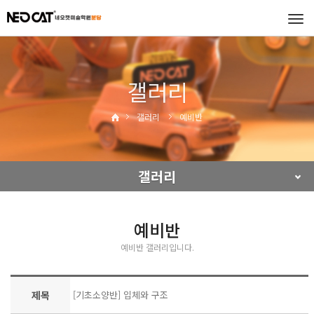
Tog
navi
갤러리
갤러리
예비반
갤러리
예비반
예비반 갤러리입니다.
제목
[기초소양반] 입체와 구조