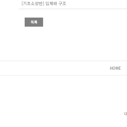
[기초소양반] 입체와 구조
HOME
대