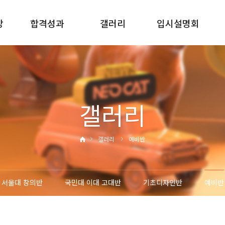
당
합격성과
갤러리
입시설명회
2025합격성과
서울대반
신입학입시설명회
2024합격성과
국민대 이대 고대반
재원생입시설명회
2023합격성과
기초디자인반
재원생진학설명회
갤러리
2022합격성과
예비반
갤러리
예비반
서울대 창의반
국민대 이대 고대반
기초디자인반
예비반