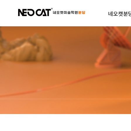
네오캣분
학원소개
규정안내
오시는길