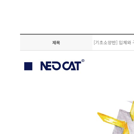
[기초소양반] 입체와
제목