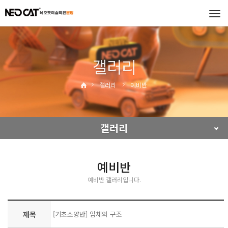
Tog
navi
갤러리
갤러리
예비반
갤러리
예비반
예비반 갤러리입니다.
제목
[기초소양반] 입체와 구조