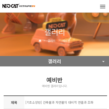
Tog
navi
갤러리
갤러리
예비반
갤러리
예비반
예비반 갤러리입니다.
제목
[기초소양반] 건축물과 자연물의 대비적 연출과 조화