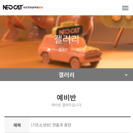
Tog
navi
갤러리
갤러리
예비반
갤러리
예비반
예비반 갤러리입니다.
제목
[기초소양반] 연출과 표현