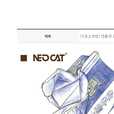
[기초소양반] 연출과
제목