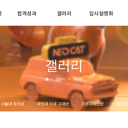
당
합격성과
갤러리
입시설명회
2025합격성과
서울대반
신입학입시설명회
2024합격성과
국민대 이대 고대반
재원생입시설명회
2023합격성과
기초디자인반
재원생진학설명회
갤러리
2022합격성과
예비반
갤러리
예비반
서울대 창의반
국민대 이대 고대반
기초디자인반
예비반