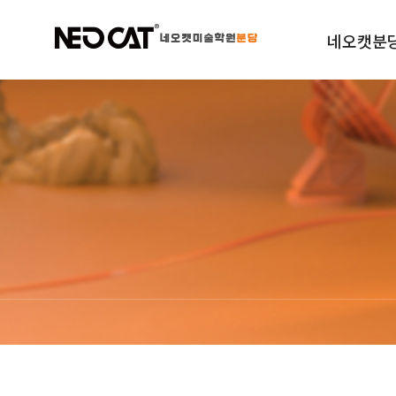
네오캣분
학원소개
규정안내
오시는길