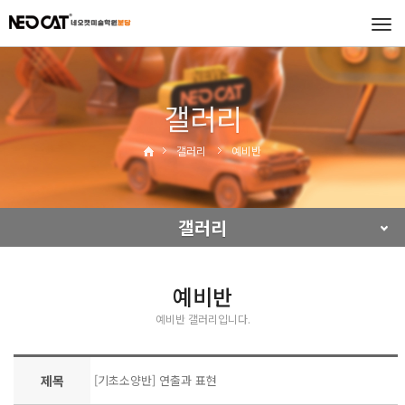
Tog
navi
갤러리
갤러리
예비반
갤러리
예비반
예비반 갤러리입니다.
제목
[기초소양반] 연출과 표현