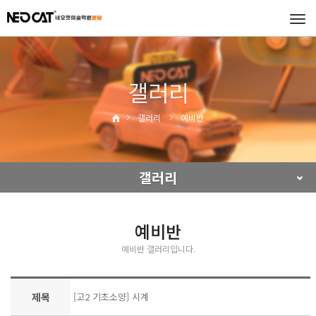
Tog
navi
갤러리
갤러리
예비반
갤러리
예비반
예비반 갤러리입니다.
제목
[고2 기초소양] 시계