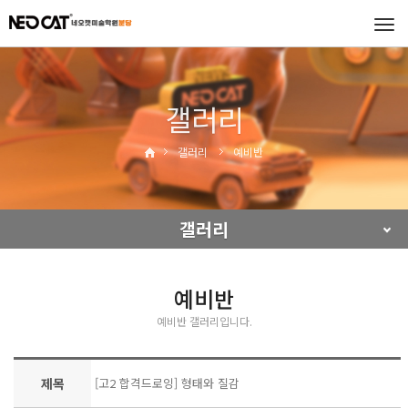
Tog
navi
갤러리
갤러리
예비반
갤러리
예비반
예비반 갤러리입니다.
제목
[고2 합격드로잉] 형태와 질감