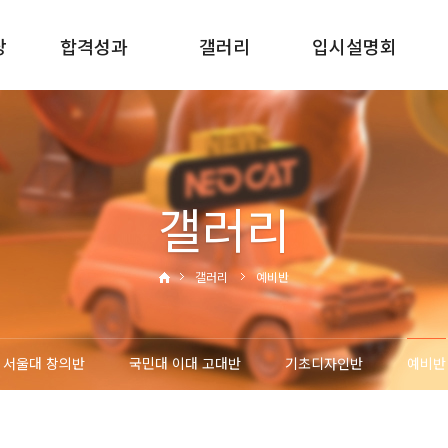
당
합격성과
갤러리
입시설명회
2025합격성과
서울대반
신입학입시설명회
2024합격성과
국민대 이대 고대반
재원생입시설명회
2023합격성과
기초디자인반
재원생진학설명회
갤러리
2022합격성과
예비반
갤러리
예비반
서울대 창의반
국민대 이대 고대반
기초디자인반
예비반