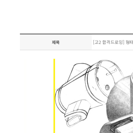
[고2 합격드로잉] 형
제목