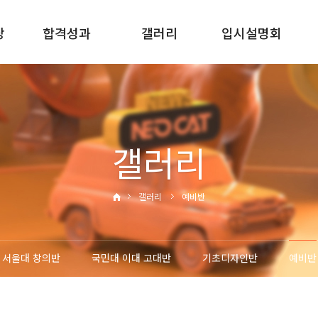
당
합격성과
갤러리
입시설명회
2025합격성과
서울대반
신입학입시설명회
2024합격성과
국민대 이대 고대반
재원생입시설명회
2023합격성과
기초디자인반
재원생진학설명회
갤러리
2022합격성과
예비반
갤러리
예비반
서울대 창의반
국민대 이대 고대반
기초디자인반
예비반