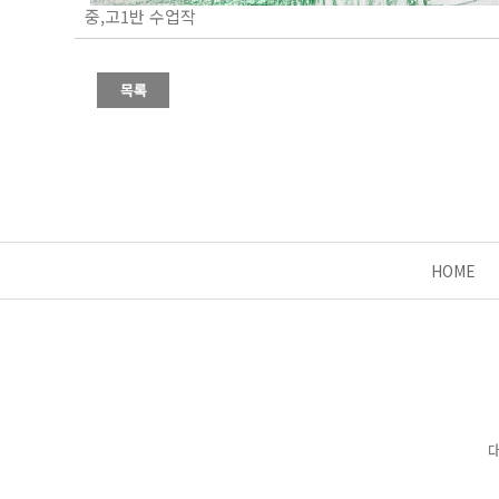
중,고1반 수업작
HOME
대