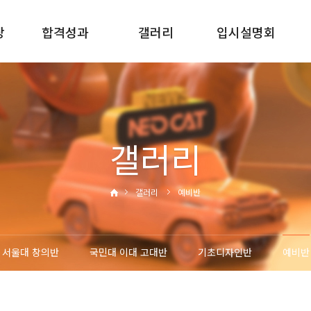
당
합격성과
갤러리
입시설명회
2025합격성과
서울대반
신입학입시설명회
2024합격성과
국민대 이대 고대반
재원생입시설명회
2023합격성과
기초디자인반
재원생진학설명회
갤러리
2022합격성과
예비반
갤러리
예비반
서울대 창의반
국민대 이대 고대반
기초디자인반
예비반