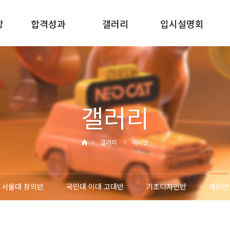
당
합격성과
갤러리
입시설명회
2025합격성과
서울대반
신입학입시설명회
2024합격성과
국민대 이대 고대반
재원생입시설명회
2023합격성과
기초디자인반
재원생진학설명회
갤러리
2022합격성과
예비반
갤러리
예비반
서울대 창의반
국민대 이대 고대반
기초디자인반
예비반