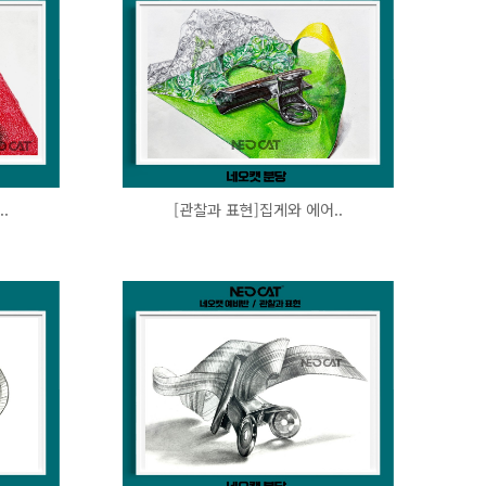
.
[관찰과 표현]집게와 에어..