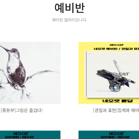
예비반
예비반 갤러리입니다.
[중등부]그림은 즐겁다!
[관찰과 표현]집게와 에어.