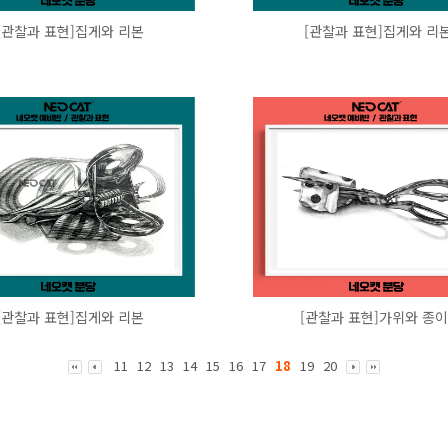
[관찰과 표현]집게와 리본
[관찰과 표현]집게와 리
[관찰과 표현]집게와 리본
[관찰과 표현]가위와 종이.
11
12
13
14
15
16
17
18
19
20