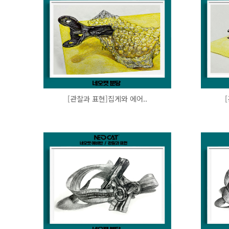
[관찰과 표현]집게와 에어..