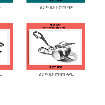
본
[관찰과 표현]집게와 리본
.
[관찰과 표현]가위와 종이..