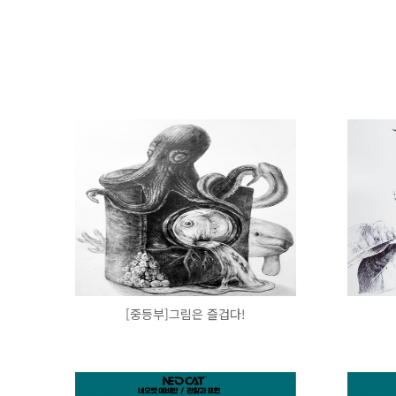
[중등부]그림은 즐겁다!