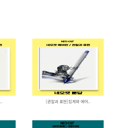
.
[관찰과 표현]집게와 에어..