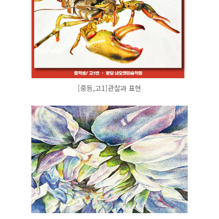
[중등,고1]관찰과 표현