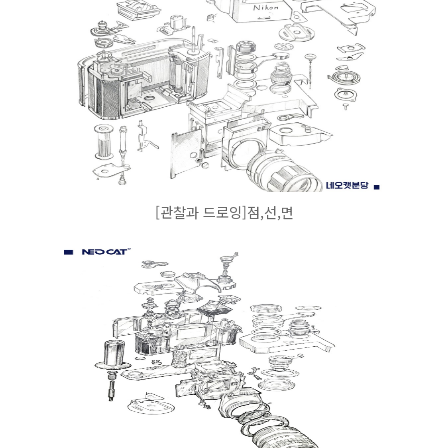
[관찰과 드로잉]점,선,면