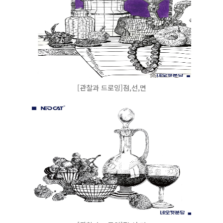
[관찰과 드로잉]점,선,면