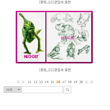
[중등,고1]관찰과 표현
[중등,고1]관찰과 표현
11
12
13
14
15
16
17
18
19
20