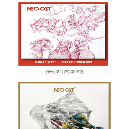
[중등,고1]관찰과 표현