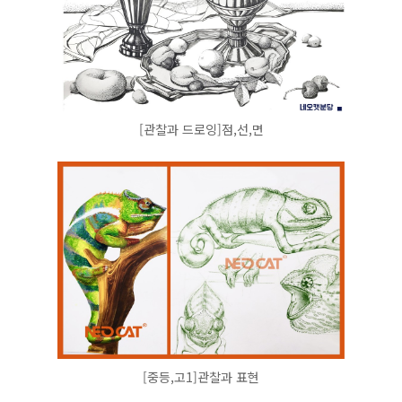
[관찰과 드로잉]점,선,면
[중등,고1]관찰과 표현