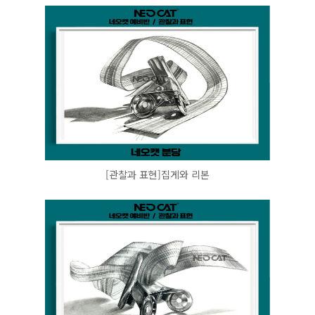
[관찰과 표현]집게와 리본