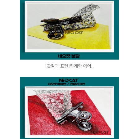
[관찰과 표현]집게와 에어..