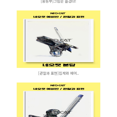
[중등부]그림은 즐겁다!
[관찰과 표현]집게와 에어..