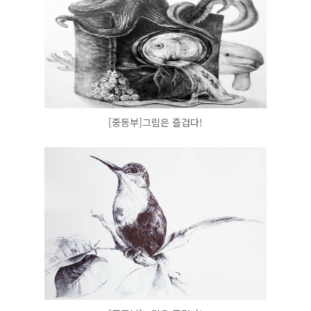
[중등부]그림은 즐겁다!