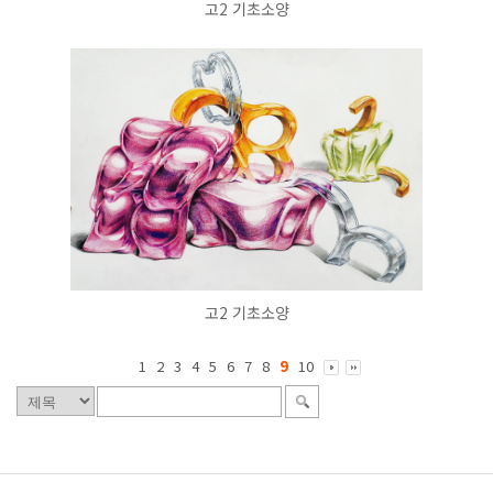
고2 기초소양
고2 기초소양
1
2
3
4
5
6
7
8
9
10