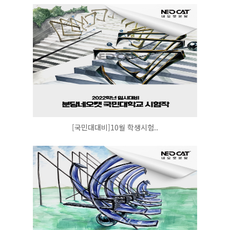
[국민대대비]10월 학생시험..