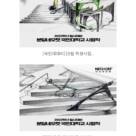
[국민대대비]10월 학생시험..