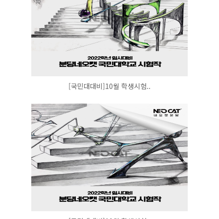
[국민대대비]10월 학생시험..