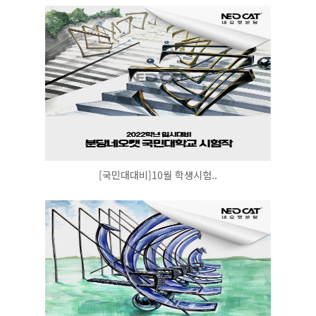
[국민대대비]10월 학생시험..