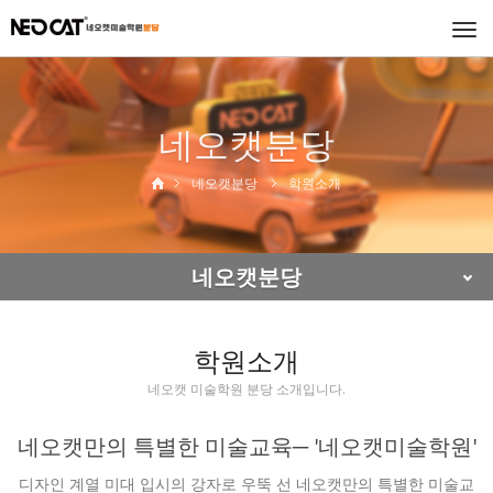
Togg
navi
네오캣분당
네오캣분당
학원소개
네오캣분당
학원소개
네오캣 미술학원 분당 소개입니다.
네오캣만의 특별한 미술교육─ '네오캣미술학원'
디자인 계열 미대 입시의 강자로 우뚝 선 네오캣만의 특별한 미술교