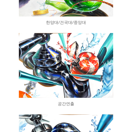
한양대/건국대/중앙대
공간연출