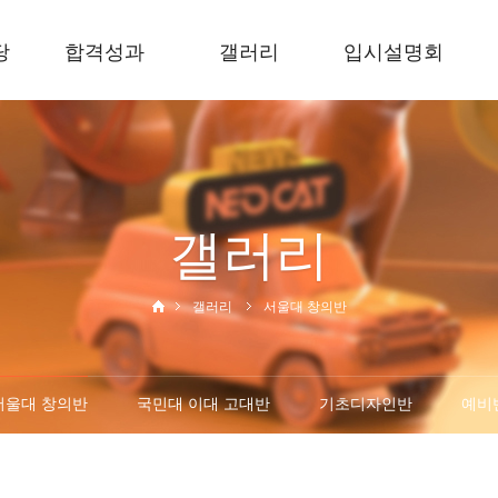
당
합격성과
갤러리
입시설명회
2025합격성과
서울대반
신입학입시설명
회
2024합격성과
국민대 이대 고대
반
재원생입시설명
2023합격성과
회
기초디자인반
갤러리
2022합격성과
재원생진학설명
예비반
회
갤러리
서울대 창의반
서울대 창의반
국민대 이대 고대반
기초디자인반
예비